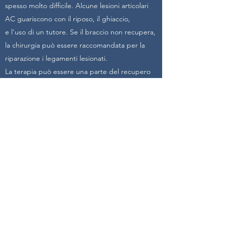
spesso molto difficile. Alcune lesioni articolari
AC guariscono con il riposo, il ghiaccio,
e l'uso di un tutore. Se il braccio non recupera,
la chirurgia può essere raccomandata per la
riparazione i legamenti lesionati.
La terapia può essere una parte del recupero
per una separazione dell'articolazione AC
prima o dopo l'intervento chirurgico. Il
fisioterapista tramite esercizi, terapie fisiche e
trattamenti manuali può aiutarti a migliorare il
dolore, il movimento e la forza della spalla.
FISIODALLOSTO
di Andrea e Flavio
Dall'Osto