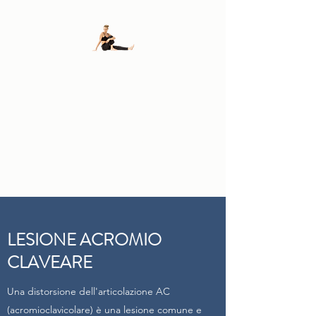
FISIODALLOSTO
DI
ANDREA E FLAVIO
DALL'OSTO
LESIONE ACROMIO
CLAVEARE
Una distorsione dell'articolazione AC
(acromioclavicolare) è una lesione comune e