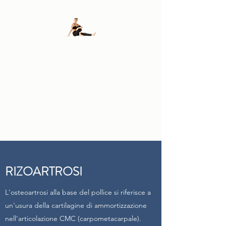
FISIODALLOSTO
DI
ANDREA E FLAVIO
DALL'OSTO
RIZOARTROSI
L'osteoartrosi alla base del pollice si riferisce a
un'usura della cartilagine di ammortizzazione
nell'articolazione CMC (carpometacarpale).