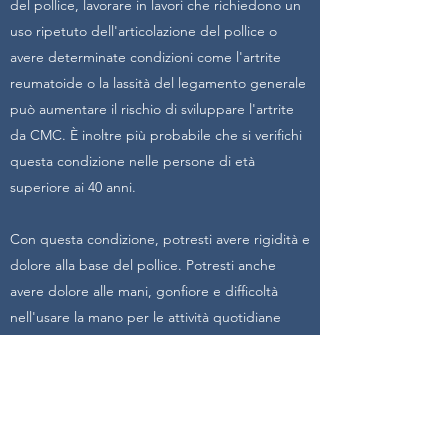
del pollice, lavorare in lavori che richiedono un
uso ripetuto dell'articolazione del pollice o
avere determinate condizioni come l'artrite
reumatoide o la lassità del legamento generale
può aumentare il rischio di sviluppare l'artrite
da CMC. È inoltre più probabile che si verifichi
questa condizione nelle persone di età
superiore ai 40 anni.
Con questa condizione, potresti avere rigidità e
dolore alla base del pollice. Potresti anche
avere dolore alle mani, gonfiore e difficoltà
nell'usare la mano per le attività quotidiane
come afferrare, sollevare, pizzicare e tenere gli
oggetti.
La terapia può aiutarti a imparare a gestire
qualsiasi dolore correlato all'artrite del pollice e
come proteggere l'articolazione del pollice.