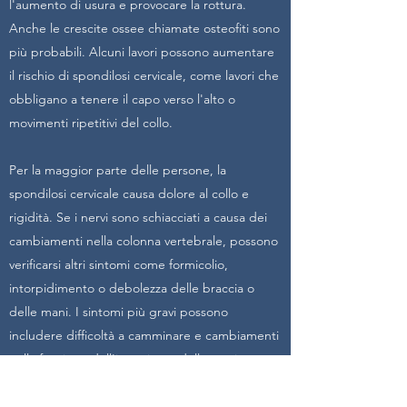
l'aumento di usura e provocare la rottura.
Anche le crescite ossee chiamate osteofiti sono
più probabili. Alcuni lavori possono aumentare
il rischio di spondilosi cervicale, come lavori che
obbligano a tenere il capo verso l'alto o
movimenti ripetitivi del collo.
Per la maggior parte delle persone, la
spondilosi cervicale causa dolore al collo e
rigidità. Se i nervi sono schiacciati a causa dei
cambiamenti nella colonna vertebrale, possono
verificarsi altri sintomi come formicolio,
intorpidimento o debolezza delle braccia o
delle mani. I sintomi più gravi possono
includere difficoltà a camminare e cambiamenti
nella funzione dell'intestino o della vescica.
La terapia aiuta a migliorare il movimento del