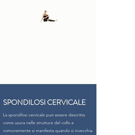
FISIODALLOSTO
DI
ANDREA E FLAVIO
DALL'OSTO
SPONDILOSI CERVICALE
La spondilosi cervicale può essere descritta
come usura nelle strutture del collo e
comunemente si manifesta quando si invecchia.