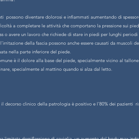
nti possono diventare dolorosi e infiammati aumentando di spessore.
ficoltà a completare le attività che comportano la pressione sui pied
s o avere un lavoro che richiede di stare in piedi per lunghi period
 e l'irritazione della fascia possono anche essere causati da muscoli d
ta nella parte inferiore del piede.
mune è il dolore alla base del piede, specialmente vicino al tallon
nare, specialmente al mattino quando si alza dal letto.
il decorso clinico della patrologia è positivo e l'80% dei pazienti r
 limitata dorsiflessione di caviglia, un aumento del body max index, 