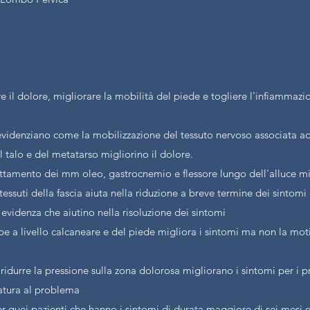
e il dolore, migliorare la mobilità del piede e togliere l'infiammazio
evidenziano come la mobilizzazione del tessuto nervoso associata 
el talo e del metatarso migliorino il dolore.
trattamento dei mm oleo, gastrocnemio e flessore lungo dell'alluce m
 tessuti della fascia aiuta nella riduzione a breve termine dei sintomi
 evidenza che aiutino nella risoluzione dei sintomi
pe a livello calcaneare e del piede migliora i sintomi ma non la moti
idurre la pressione sulla zona dolorosa migliorano i sintomi per i p
ratura al problema
i per quei pazienti che hanno i sintomi di durata maggiore di sei mesi