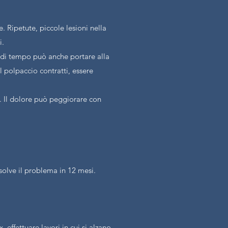
 Ripetute, piccole lesioni nella
i.
i di tempo può anche portare alla
el polpaccio contratti, essere
e. Il dolore può peggiorare con
isolve il problema in 12 mesi.
effettuare lavori in cui si alzano