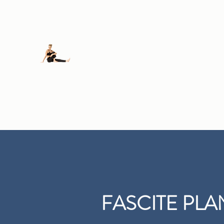
FISIODALLOSTO
DI ANDREA 
Home
Blog
Patologie
Prenota On Line
Contatti
FASCITE PL