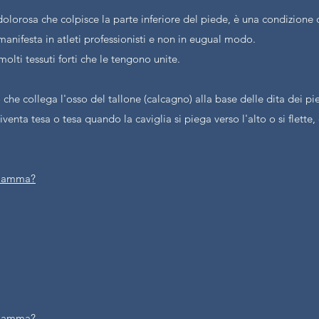
dolorosa che colpisce la parte inferiore del piede, è una condizione
manifesta in atleti professionisti e non in eugual modo.
olti tessuti forti che le tengono unite.
 che collega l'osso del tallone (calcagno) alla base delle dita dei pi
venta tesa o tesa quando la caviglia si piega verso l'alto o si flette, 
nfiamma?
nfiamma?