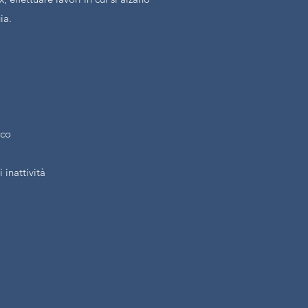
gia.
ico
 inattività