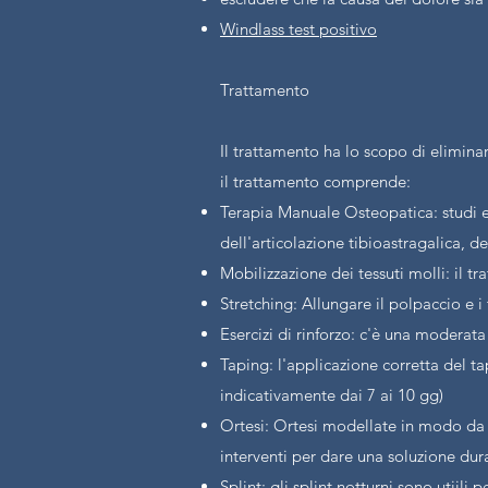
Windlass test positivo
Trattamento
Il trattamento ha lo scopo di eliminar
il trattamento comprende:
Terapia Manuale Osteopatica: studi 
dell'articolazione tibioastragalica, d
Mobilizzazione dei tessuti molli: il 
Stretching: Allungare il polpaccio e i
Esercizi di rinforzo: c'è una moderata
Taping: l'applicazione corretta del ta
indicativamente dai 7 ai 10 gg)
Ortesi: Ortesi modellate in modo da r
interventi per dare una soluzione du
Splint: gli splint notturni sono utiil