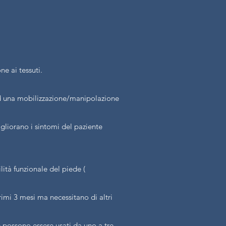
ne ai tessuti.
ad una mobilizzazione/manipolazione
igliorano i sintomi del paziente
lità funzionale del piede (
rimi 3 mesi ma necessitano di altri
 e possono essere usati da uno a tre