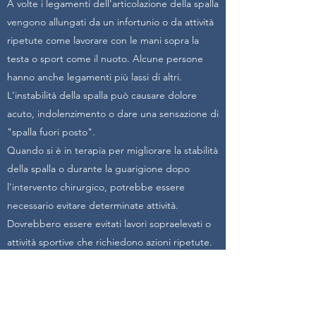
A volte i legamenti dell'articolazione della spalla
vengono allungati da un infortunio o da attività
ripetute come lavorare con le mani sopra la
testa o sport come il nuoto. Alcune persone
hanno anche legamenti più lassi di altri.
L'instabilità della spalla può causare dolore
acuto, indolenzimento o dare una sensazione di
"spalla fuori posto".
Quando si è in terapia per migliorare la stabilità
della spalla o durante la guarigione dopo
l'intervento chirurgico, potrebbe essere
necessario evitare determinate attività.
Dovrebbero essere evitati lavori sopraelevati o
attività sportive che richiedono azioni ripetute.
La terapia può aiutarti a imparare a posizionare
la spalla in modi che possono aiutarti a evitare
la lussazione. Imparerai esercizi di
rafforzamento e modi per attivare i muscoli che