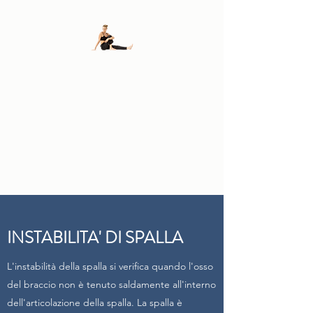
FISIODALLOSTO
DI
ANDREA E FLAVIO
DALL'OSTO
INSTABILITA' DI SPALLA
L'instabilità della spalla si verifica quando l'osso
del braccio non è tenuto saldamente all'interno
dell'articolazione della spalla. La spalla è