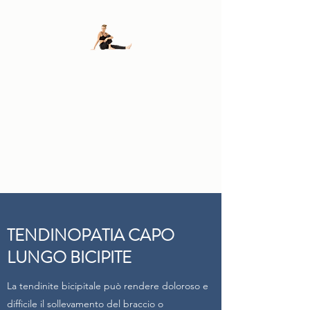
FISIODALLOSTO
DI
ANDREA E FLAVIO
DALL'OSTO
TENDINOPATIA CAPO
LUNGO BICIPITE
La tendinite bicipitale può rendere doloroso e
difficile il sollevamento del braccio o