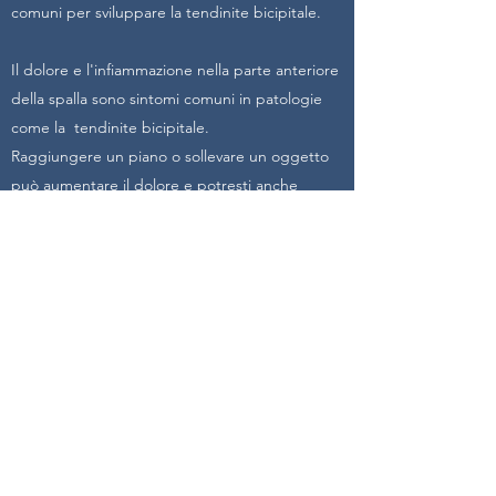
comuni per sviluppare la tendinite bicipitale.
Il dolore e l'infiammazione nella parte anteriore
della spalla sono sintomi comuni in patologie
come la tendinite bicipitale.
Raggiungere un piano o sollevare un oggetto
può aumentare il dolore e potresti anche
notare un pop del tendine durante il
movimento.
La terapia può aiutare il paziente ad alleviare il
dolore della tendinite bicipitale e a muovere la
spalla in modo da evitare ulteriori lesioni.
FISIODALLOSTO
di Andrea e Flavio